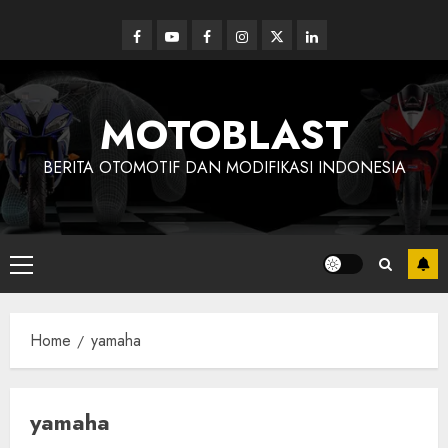
Skip
to
Facebook
Youtube
Facebook
Instagram
Twitter
linkedin
content
MOTOBLAST
BERITA OTOMOTIF DAN MODIFIKASI INDONESIA
Primary
Menu
Home
yamaha
yamaha