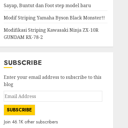
Sayap, Buntut dan Foot step model baru
Yamaha
Calon Penantang Vario 125
Modif Striping Yamaha Byson Black Monster!!
Nih! Yamaha Rilis Cygnus X
Special Edition Bergaya YZF-
Modifikasi Striping Kawasaki Ninja ZX-10R
R1M, Cuma Ada 800 Unit!
7
GUNDAM RX-78-2
JULY 27, 2026
0
SUBSCRIBE
Enter your email address to subscribe to this
blog
Email
Address
SUBSCRIBE
Join 46.1K other subscribers