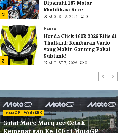
Dipenuhi 187 Motor
CRF150L
Modifikasi Kece
Tampil Istimewa dengan
2
AUGUST 9, 2026
0
MotoBlast untuk CRF15
Honda
Honda Click 160R 2026 Rilis di
Thailand: Kembaran Vario
Gantengnya Kebangeta
yang Makin Ganteng Pakai
Subtank!
MOTOBLAST
JULY 1, 2026
0
3
AUGUST 7, 2026
0
Yamaha
Yamaha Fazzio Rilis Edisi
Sunset Blue: Tampilan Kalcer
Vibes Senja, Bisa Didapet
Gratis!
4
AUGUST 3, 2026
0
motoGP | WorldSBK
m
Gila! Marc Marquez Cetak
NEWS
BMW Rilis F 450 GS keren
Kemenangan Ke-100 di MotoGP
G