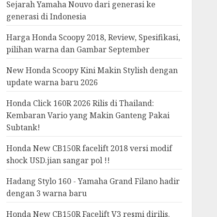
Yamaha
Sejarah Yamaha Nouvo dari generasi ke
Yamaha Fazzio Rilis Edisi
generasi di Indonesia
Sunset Blue: Tampilan Kalcer
Vibes Senja, Bisa Didapet
Harga Honda Scoopy 2018, Review, Spesifikasi,
Gratis!
pilihan warna dan Gambar September
4
AUGUST 3, 2026
0
New Honda Scoopy Kini Makin Stylish dengan
NEWS
update warna baru 2026
BMW Rilis F 450 GS keren
parah tapi harga gak
Honda Click 160R 2026 Rilis di Thailand:
ngotak? Intip Detail
Kembaran Vario yang Makin Ganteng Pakai
Lengkapnya!
Subtank!
5
JULY 30, 2026
0
Honda New CB150R facelift 2018 versi modif
Honda
shock USD.jian sangar pol !!
Daily Crossover Paling
Mewah: Honda New NX500
Hadang Stylo 160 - Yamaha Grand Filano hadir
Siap Temani Turing atau
dengan 3 warna baru
Macet-Macetan Kota
6
JULY 27, 2026
0
Honda New CB150R Facelift V3 resmi dirilis.