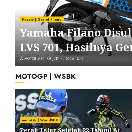
Fazzio | Grand Filano
Yamaha Filano Disul
LVS 701, Hasilnya G
MOTOBLAST
JULY 4, 2026
0
MOTOGP | WSBK
motoGP | WorldSBK
c
Pecah Telur Setelah 22 Tahun! Ai