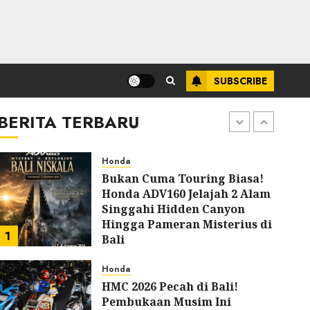
Macet-Macetan Kota
6
JULY 27, 2026
0
Yamaha
Calon Penantang Vario 125
SUBSCRIBE
Nih! Yamaha Rilis Cygnus X
Special Edition Bergaya YZF-
R1M, Cuma Ada 800 Unit!
BERITA TERBARU
7
JULY 27, 2026
0
Honda
Bukan Cuma Touring Biasa!
Honda ADV160 Jelajah 2 Alam
Singgahi Hidden Canyon
Hingga Pameran Misterius di
1
Bali
AUGUST 9, 2026
0
Honda
HMC 2026 Pecah di Bali!
Pembukaan Musim Ini