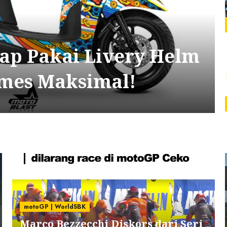
ap Pakai Livery Helm
emes Maksimal!
motoGP | WorldSBK
Marco Bezzecchi Diskors dari Seri