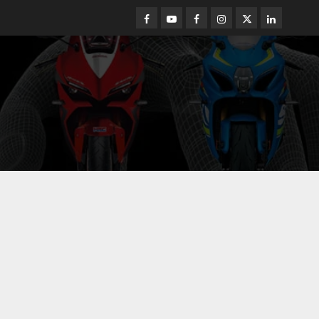
Facebook
Youtube
Facebook
Instagram
Twitter
linkedin
NEWS
BMW Rilis F 450 GS keren
parah tapi harga gak
ngotak? Intip Detail
Lengkapnya!
5
JULY 30, 2026
0
Honda
Daily Crossover Paling
Mewah: Honda New NX500
Siap Temani Turing atau