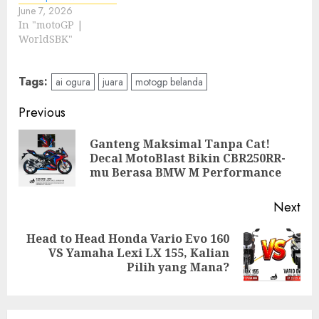
June 7, 2026
In "motoGP |
WorldSBK"
Tags:
ai ogura
juara
motogp belanda
Post
Previous
navigation
Ganteng Maksimal Tanpa Cat!
Pre
Decal MotoBlast Bikin CBR250RR-
pos
mu Berasa BMW M Performance
Next
Head to Head Honda Vario Evo 160
Next
VS Yamaha Lexi LX 155, Kalian
post:
Pilih yang Mana?