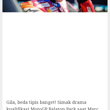
Gila, beda tipis banget! Simak drama
kualifikasi MotoGP Balaton Park saat Marc