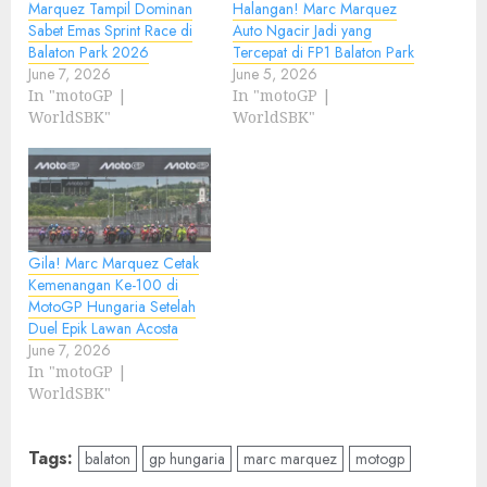
Marquez Tampil Dominan
Halangan! Marc Marquez
Sabet Emas Sprint Race di
Auto Ngacir Jadi yang
Balaton Park 2026
Tercepat di FP1 Balaton Park
June 7, 2026
June 5, 2026
In "motoGP |
In "motoGP |
WorldSBK"
WorldSBK"
Gila! Marc Marquez Cetak
Kemenangan Ke-100 di
MotoGP Hungaria Setelah
Duel Epik Lawan Acosta
June 7, 2026
In "motoGP |
WorldSBK"
Tags:
balaton
gp hungaria
marc marquez
motogp