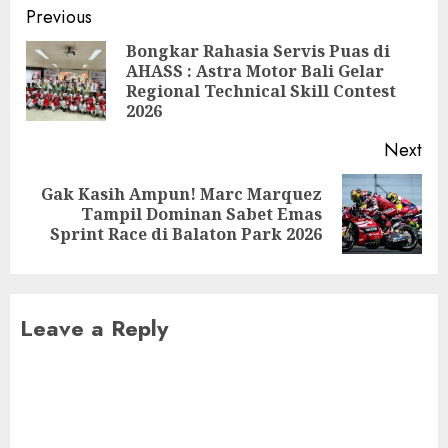
Post
Previous
navigation
Bongkar Rahasia Servis Puas di
AHASS : Astra Motor Bali Gelar
Pre
Regional Technical Skill Contest
pos
2026
Next
Gak Kasih Ampun! Marc Marquez
Next
Tampil Dominan Sabet Emas
post:
Sprint Race di Balaton Park 2026
Leave a Reply