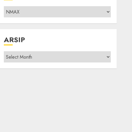
Kategori
modif
ARSIP
Arsip