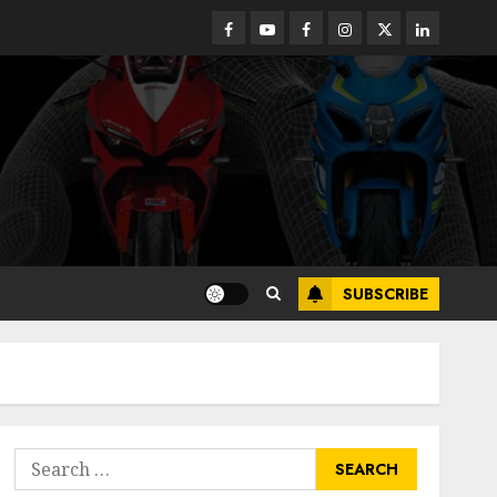
Facebook
Youtube
Facebook
Instagram
Twitter
linkedin
SUBSCRIBE
Search
for: