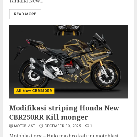
Yamaha New...
READ MORE
All New CBR250RR
Modifikasi striping Honda New
CBR250RR Kill monger
MOTOBLAST
DECEMBER 30, 2025
1
Motoblast.org – Halo masbro kali ini motoblast