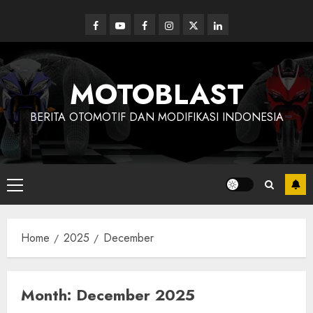
Skip
to
Facebook
Youtube
Facebook
Instagram
Twitter
linkedin
content
MOTOBLAST
BERITA OTOMOTIF DAN MODIFIKASI INDONESIA
Primary
Menu
Home
2025
December
Month:
December 2025