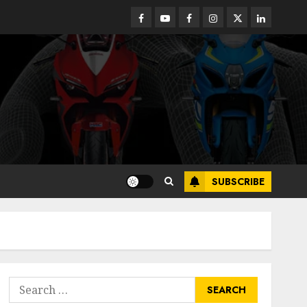
Facebook
Youtube
Facebook
Instagram
Twitter
linkedin
SUBSCRIBE
Search
for: