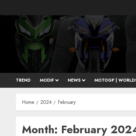
Skip
to
content
TREND
MODIF
NEWS
MOTOGP | WORLD
Home
2024
February
Month:
February 202