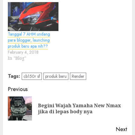
Tanggal 7 AHM undang
para blogger, launching
produk baru apa nih??
February 4, 2018
In "Blog"
Tags:
cb150r sf
produk baru
Render
Post
Previous
navigation
Begini Wajah Yamaha New Nmax
Pre
jika di lepas body nya
pos
Next