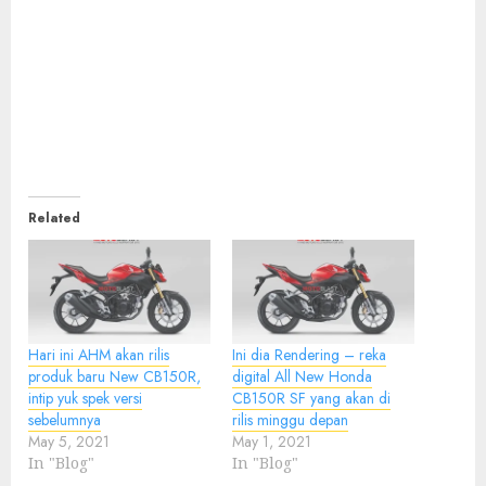
Related
Hari ini AHM akan rilis
Ini dia Rendering – reka
produk baru New CB150R,
digital All New Honda
intip yuk spek versi
CB150R SF yang akan di
sebelumnya
rilis minggu depan
May 5, 2021
May 1, 2021
In "Blog"
In "Blog"