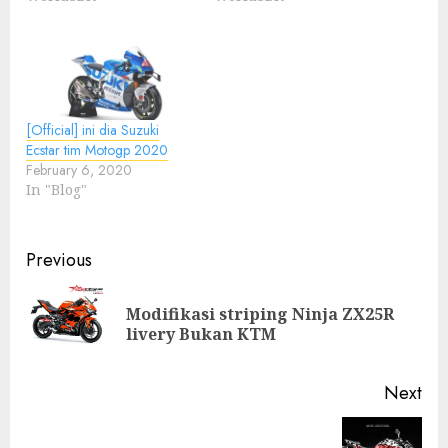
[Official] ini dia Suzuki
Ecstar tim Motogp 2020
February 6, 2020
In "Blog"
Post
Previous
navigation
Modifikasi striping Ninja ZX25R
Pre
livery Bukan KTM
pos
Next