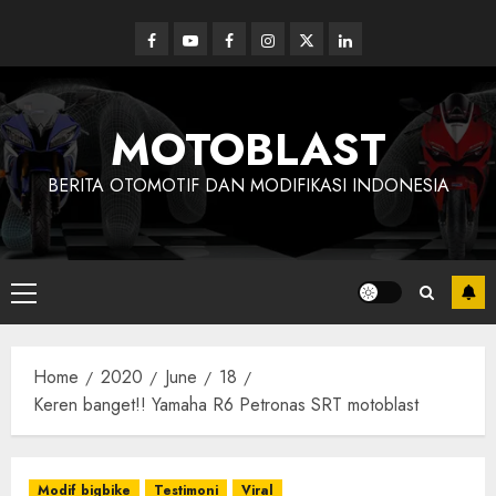
Skip
to
Facebook
Youtube
Facebook
Instagram
Twitter
linkedin
content
MOTOBLAST
BERITA OTOMOTIF DAN MODIFIKASI INDONESIA
Primary
Menu
Home
2020
June
18
Keren banget!! Yamaha R6 Petronas SRT motoblast
Modif bigbike
Testimoni
Viral