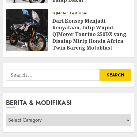
JUNE 14, 2026
1
QJMotor
Testimoni
Dari Konsep Menjadi
Kenyataan, Intip Wujud
QJMotor Tourino 250DX yang
Disulap Mirip Honda Africa
Twin Bareng Motoblast
JUNE 3, 2026
0
Search
for:
BERITA & MODIFIKASI
Berita
&
Modifikasi