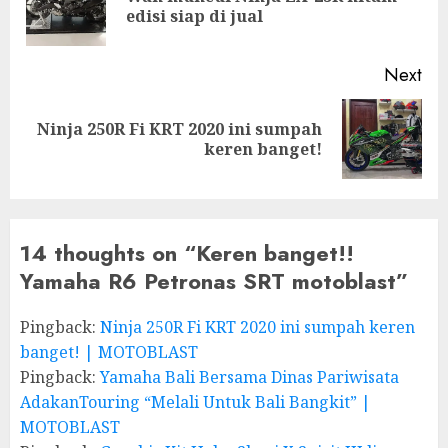
edisi siap di jual
pos
Next
Ninja 250R Fi KRT 2020 ini sumpah
Next
keren banget!
post:
14 thoughts on “
Keren banget!!
Yamaha R6 Petronas SRT motoblast
”
Pingback:
Ninja 250R Fi KRT 2020 ini sumpah keren
banget! | MOTOBLAST
Pingback:
Yamaha Bali Bersama Dinas Pariwisata
AdakanTouring “Melali Untuk Bali Bangkit” |
MOTOBLAST