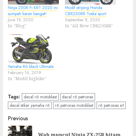
Ninja 250R Fi KRT 2020 ini
Modif striping Honda
sumpah keren banget!
CBR250RR Toska sport
June 19, 2020
September 8, 2020
In "Blog"
In "All New CBR250RR"
Yamaha R6 black Ultimate
February 16, 2019
In "Modif bigbike"
Tags:
decal r6 motoblast
decal r6 petronas
decal stiker yamaha r6
r6 petronas motoblast
r6 petronas srt
Post
Previous
navigation
Wah muncul Ninja ZX-25R hitam
Pre