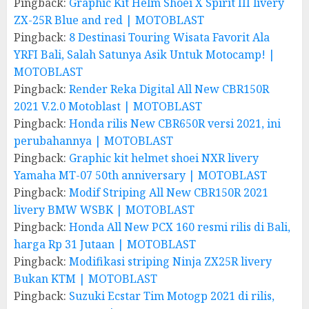
Pingback:
Graphic Kit Helm Shoei X Spirit III livery
ZX-25R Blue and red | MOTOBLAST
Pingback:
8 Destinasi Touring Wisata Favorit Ala
YRFI Bali, Salah Satunya Asik Untuk Motocamp! |
MOTOBLAST
Pingback:
Render Reka Digital All New CBR150R
2021 V.2.0 Motoblast | MOTOBLAST
Pingback:
Honda rilis New CBR650R versi 2021, ini
perubahannya | MOTOBLAST
Pingback:
Graphic kit helmet shoei NXR livery
Yamaha MT-07 50th anniversary | MOTOBLAST
Pingback:
Modif Striping All New CBR150R 2021
livery BMW WSBK | MOTOBLAST
Pingback:
Honda All New PCX 160 resmi rilis di Bali,
harga Rp 31 Jutaan | MOTOBLAST
Pingback:
Modifikasi striping Ninja ZX25R livery
Bukan KTM | MOTOBLAST
Pingback:
Suzuki Ecstar Tim Motogp 2021 di rilis,