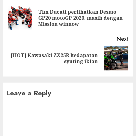
navigation
Tim Ducati perlihatkan Desmo
Pre
GP20 motoGP 2020, masih dengan
pos
Mission winnow
Next
[HOT] Kawasaki ZX25R kedapatan
Next
syuting iklan
post:
Leave a Reply