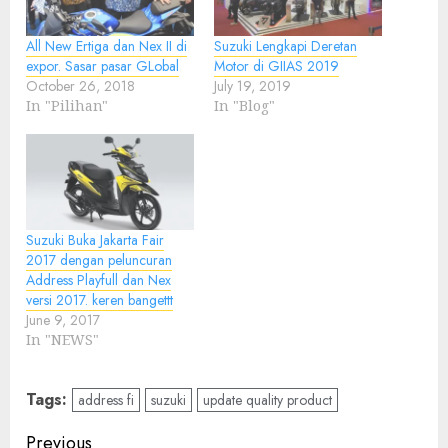
All New Ertiga dan Nex II di
Suzuki Lengkapi Deretan
expor. Sasar pasar GLobal
Motor di GIIAS 2019
October 26, 2018
July 19, 2019
In "Pilihan"
In "Blog"
Suzuki Buka Jakarta Fair
2017 dengan peluncuran
Address Playfull dan Nex
versi 2017. keren bangettt
June 9, 2017
In "NEWS"
Tags:
address fi
suzuki
update quality product
Post
Previous