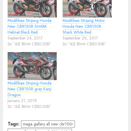
Modifikasi Striping Honda
Modifikasi Striping Motor
New CBR150R SHARK
Honda New CBR150R
Helmet Black Red
Shark White Red
September 24, 2017
September 26, 2017
In "All New CBR150R"
In "All New CBR150R"
Modifikasi Striping Honda
New CBR150R grey Kanji
Dragon
January 21, 2019
In "All New CBR150R"
Tags:
mega gallery all new cbr150r