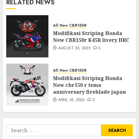
RELATED NEWS
All New CBR150R
Modifikasi Striping Honda
New CBR150r K45R livery HRC
AUGUST 20, 2025
0
All New CBR150R
Modifikasi Striping Honda
New cbr150 r tema
anniversary fireblade japan
APRIL 18, 2025
0
Search
for: