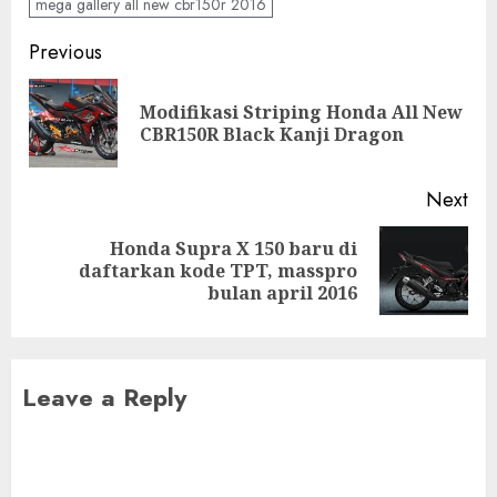
mega gallery all new cbr150r 2016
Post
Previous
navigation
Modifikasi Striping Honda All New
Pre
CBR150R Black Kanji Dragon
pos
Next
Honda Supra X 150 baru di
Next
daftarkan kode TPT, masspro
post:
bulan april 2016
Leave a Reply