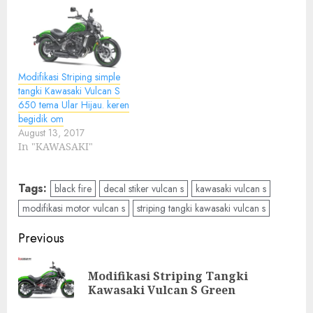
Modifikasi Striping simple
tangki Kawasaki Vulcan S
650 tema Ular Hijau. keren
begidik om
August 13, 2017
In "KAWASAKI"
Tags:
black fire
decal stiker vulcan s
kawasaki vulcan s
modifikasi motor vulcan s
striping tangki kawasaki vulcan s
Post
Previous
navigation
Modifikasi Striping Tangki
Pre
Kawasaki Vulcan S Green
pos