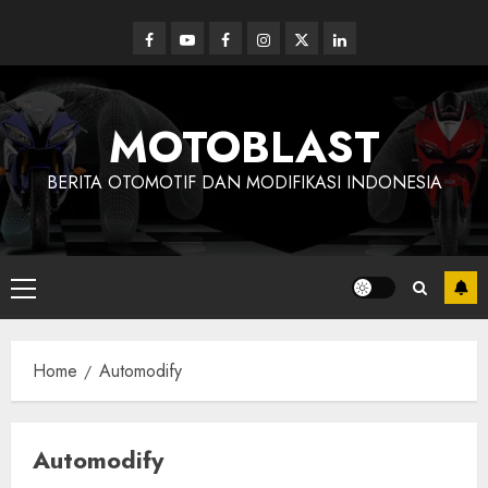
Skip
to
Facebook
Youtube
Facebook
Instagram
Twitter
linkedin
content
MOTOBLAST
BERITA OTOMOTIF DAN MODIFIKASI INDONESIA
Primary
Menu
Home
Automodify
Automodify