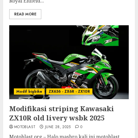
Royal Enfield...
READ MORE
Modif bigbike
ZX636 - ZX6R - ZX10R
Modifikasi striping Kawasaki
ZX10R old livery wsbk 2025
MOTOBLAST
JUNE 28, 2025
0
Motoblast.org – Halo masbro kali ini motoblast