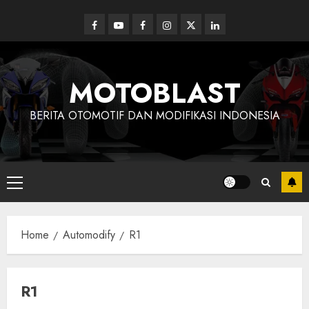
Skip
to
Facebook
Youtube
Facebook
Instagram
Twitter
linkedin
content
MOTOBLAST
BERITA OTOMOTIF DAN MODIFIKASI INDONESIA
Primary
Menu
Home
Automodify
R1
R1