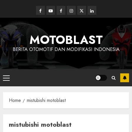
Skip
to
Facebook
Youtube
Facebook
Instagram
Twitter
linkedin
content
MOTOBLAST
BERITA OTOMOTIF DAN MODIFIKASI INDONESIA
Primary
Menu
Home
mistubishi motoblast
mistubishi motoblast