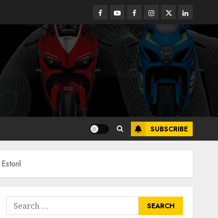
Facebook
Youtube
Facebook
Instagram
Twitter
linkedin
SUBSCRIBE
Estoril
Search
for: