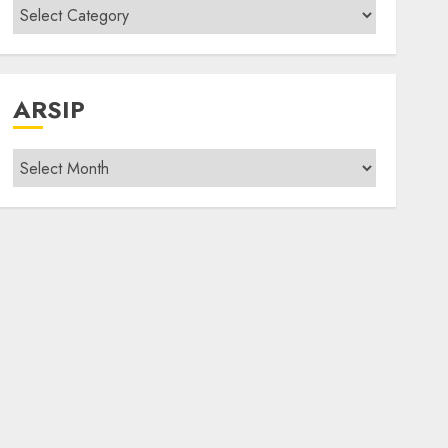
Kategori
modif
ARSIP
Arsip