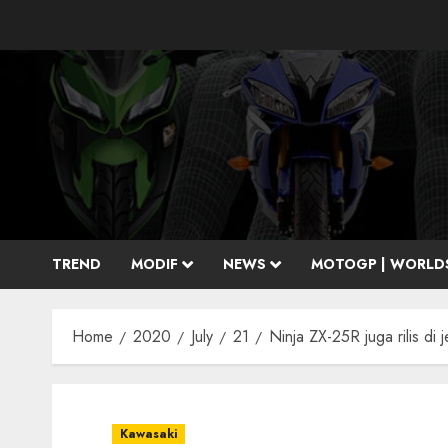
Skip
to
content
TREND
MODIF
NEWS
MOTOGP | WORLD
Home
2020
July
21
Ninja ZX-25R juga rilis di
Kawasaki