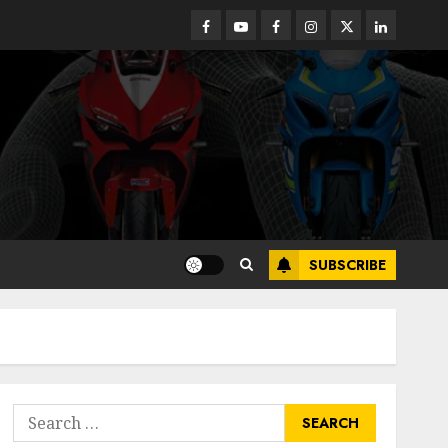
Facebook
Youtube
Facebook
Instagram
Twitter
linkedin
SUBSCRIBE
Search
for: