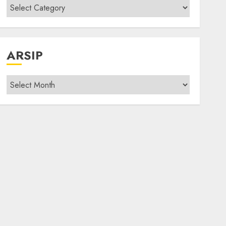
Kategori
modif
ARSIP
Arsip