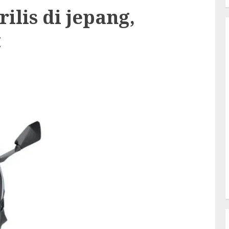
ilis di jepang,
t