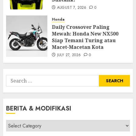
AUGUST 7, 2026
0
Honda
Daily Crossover Paling
Mewah: Honda New NX500
Siap Temani Turing atau
Macet-Macetan Kota
JULY 27, 2026
0
Search
for:
BERITA & MODIFIKASI
Berita
&