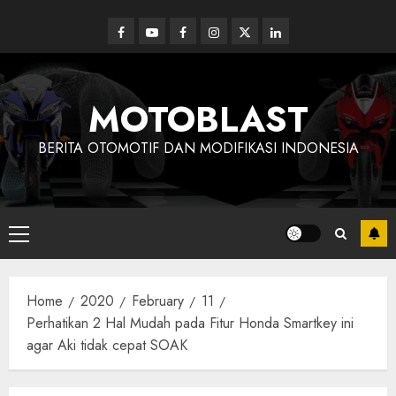
Skip
to
Facebook
Youtube
Facebook
Instagram
Twitter
linkedin
content
MOTOBLAST
BERITA OTOMOTIF DAN MODIFIKASI INDONESIA
Primary
Menu
Home
2020
February
11
Perhatikan 2 Hal Mudah pada Fitur Honda Smartkey ini
agar Aki tidak cepat SOAK