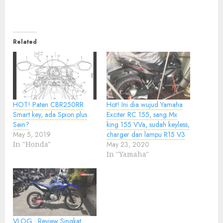
Related
HOT! Paten CBR250RR
Hot! Ini dia wujud Yamaha
Smart key, ada Spion plus
Exciter RC 155, sang Mx
Sein?
king 155 VVa, sudah keyless,
May 5, 2019
charger dan lampu R15 V3
In "Honda"
May 23, 2020
In "Yamaha"
VLOG : Review Singkat