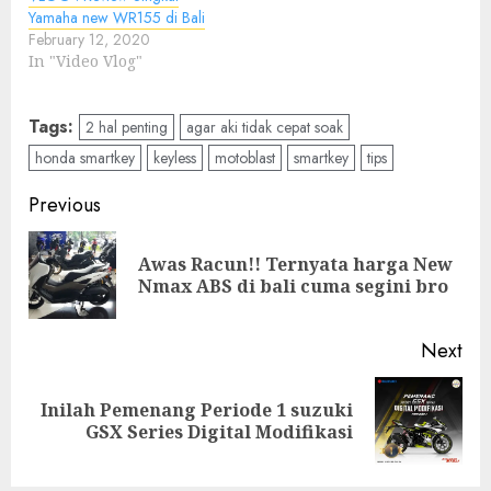
Yamaha new WR155 di Bali
February 12, 2020
In "Video Vlog"
Tags:
2 hal penting
agar aki tidak cepat soak
honda smartkey
keyless
motoblast
smartkey
tips
Post
Previous
navigation
Awas Racun!! Ternyata harga New
Pre
Nmax ABS di bali cuma segini bro
pos
Next
Inilah Pemenang Periode 1 suzuki
Next
GSX Series Digital Modifikasi
post: