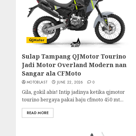
QJMotor
Sulap Tampang QJMotor Tourino
Jadi Motor Overland Modern nan
Sangar ala CFMoto
MOTOBLAST
JUNE 22, 2026
0
Gila, gokil abis! Intip jadinya ketika qjmotor
tourino bergaya pakai baju cfmoto 450 mt...
READ MORE