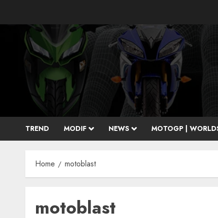
Skip
to
content
TREND
MODIF
NEWS
MOTOGP | WORLD
Home
motoblast
motoblast