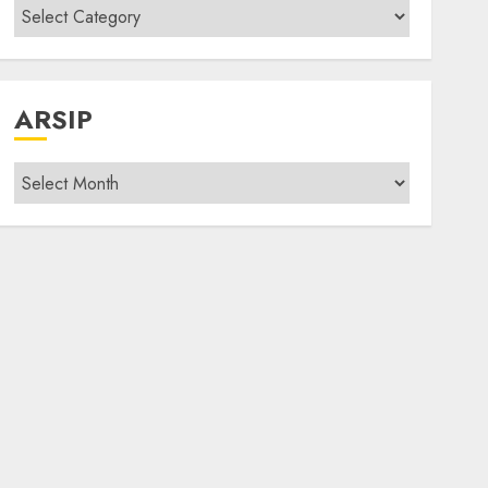
Kategori
modif
ARSIP
Arsip