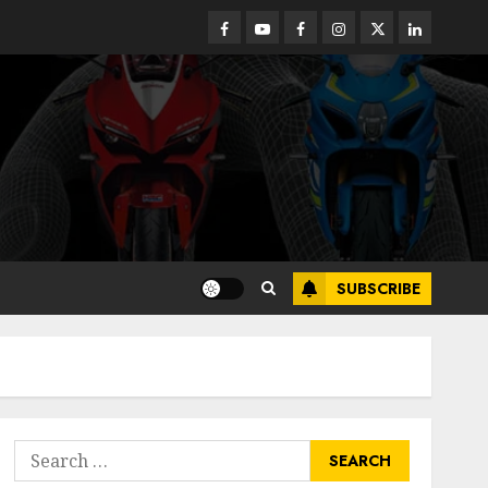
Facebook
Youtube
Facebook
Instagram
Twitter
linkedin
SUBSCRIBE
Search
for: