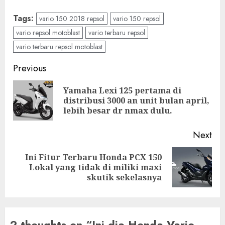
Tags:
vario 150 2018 repsol
vario 150 repsol
vario repsol motoblast
vario terbaru repsol
vario terbaru repsol motoblast
Post
Previous
navigation
Yamaha Lexi 125 pertama di
Pre
distribusi 3000 an unit bulan april,
pos
lebih besar dr nmax dulu.
Next
Ini Fitur Terbaru Honda PCX 150
Next
Lokal yang tidak di miliki maxi
post:
skutik sekelasnya
2 thoughts on “
Ini dia Honda Vario