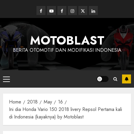
Skip
to
Facebook
Youtube
Facebook
Instagram
Twitter
linkedin
content
MOTOBLAST
BERITA OTOMOTIF DAN MODIFIKASI INDONESIA
Primary
Menu
Home
2018
May
16
Ini dia Honda Vario 150 2018 livery Repsol Pertama kali
di Indonesia (kayaknya) by Motoblast