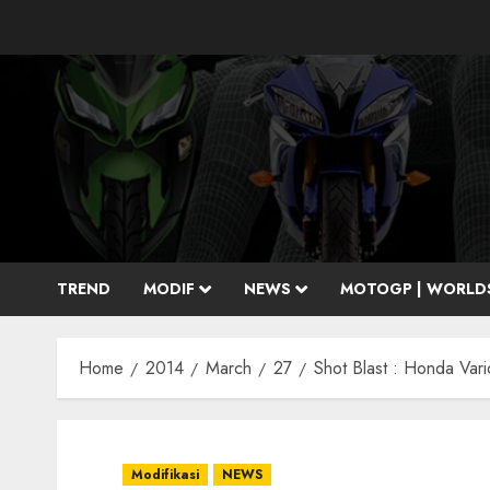
Skip
to
content
TREND
MODIF
NEWS
MOTOGP | WORLD
Home
2014
March
27
Shot Blast : Honda Vari
Modifikasi
NEWS