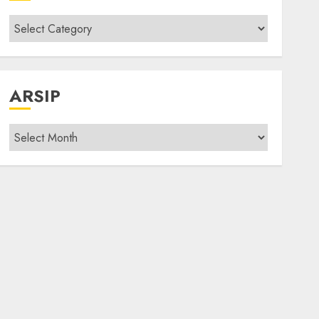
Kategori
modif
ARSIP
Arsip