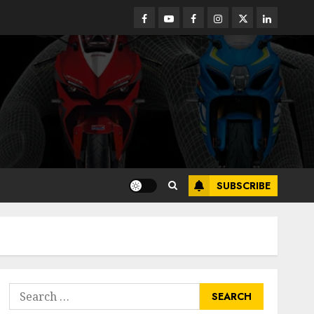
Facebook
Youtube
Facebook
Instagram
Twitter
linkedin
SUBSCRIBE
Search
for: