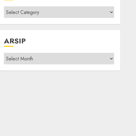
Kategori
modif
ARSIP
Arsip