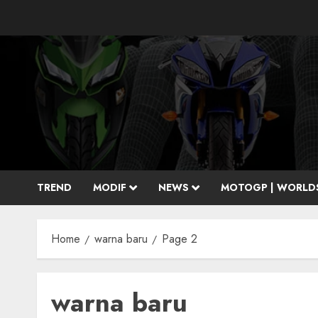
Skip
to
content
TREND
MODIF
NEWS
MOTOGP | WORLD
Home
warna baru
Page 2
warna baru