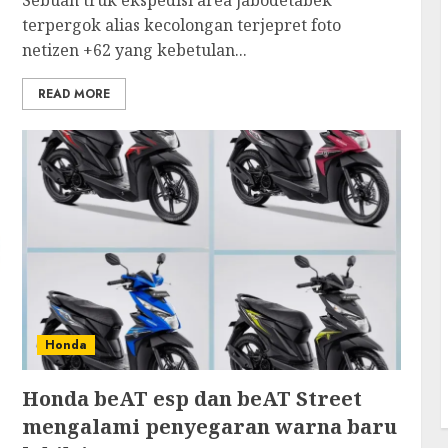
Sebuah truk ekspedisi area jabodetabek
terpergok alias kecolongan terjepret foto
netizen +62 yang kebetulan...
READ MORE
Honda
Honda beAT esp dan beAT Street
mengalami penyegaran warna baru