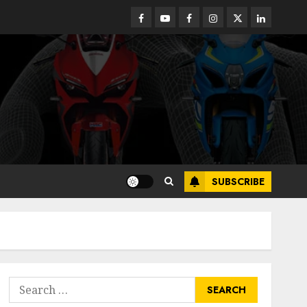
Facebook
Youtube
Facebook
Instagram
Twitter
linkedin
SUBSCRIBE
Search
for: