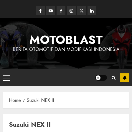
Skip
to
Facebook
Youtube
Facebook
Instagram
Twitter
linkedin
content
MOTOBLAST
BERITA OTOMOTIF DAN MODIFIKASI INDONESIA
Primary
Menu
Home
Suzuki NEX II
Suzuki NEX II