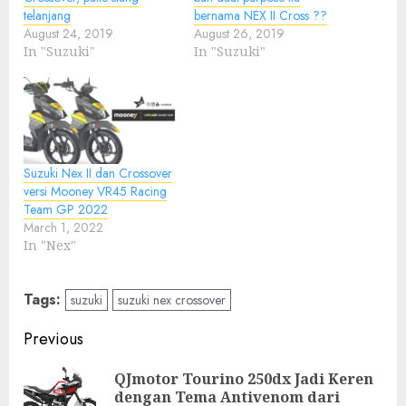
telanjang
bernama NEX II Cross ??
August 24, 2019
August 26, 2019
In "Suzuki"
In "Suzuki"
Suzuki Nex II dan Crossover
versi Mooney VR45 Racing
Team GP 2022
March 1, 2022
In "Nex"
Tags:
suzuki
suzuki nex crossover
Post
Previous
navigation
QJmotor Tourino 250dx Jadi Keren
Pre
dengan Tema Antivenom dari