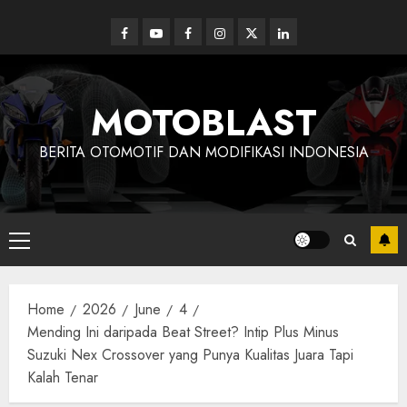
Skip
to
Facebook
Youtube
Facebook
Instagram
Twitter
linkedin
content
MOTOBLAST
BERITA OTOMOTIF DAN MODIFIKASI INDONESIA
Primary
Menu
Home
2026
June
4
Mending Ini daripada Beat Street? Intip Plus Minus
Suzuki Nex Crossover yang Punya Kualitas Juara Tapi
Kalah Tenar