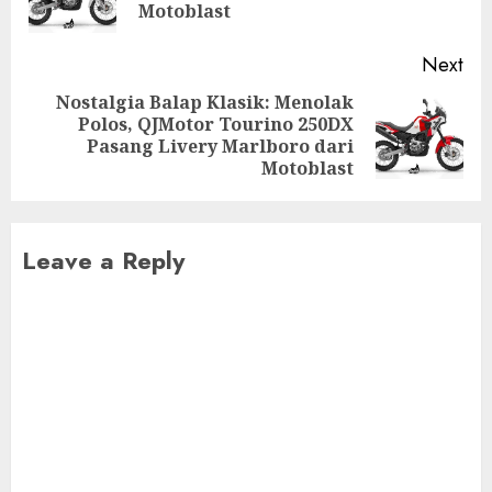
pos
Motoblast
Next
Nostalgia Balap Klasik: Menolak
Polos, QJMotor Tourino 250DX
Next
Pasang Livery Marlboro dari
post:
Motoblast
Leave a Reply