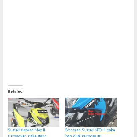
Related
Suzuki siapkan Nex II
Bocoran Suzuki NEX II pake
Crossover, pake stang
ban dual purpose itu