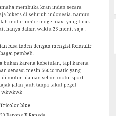
yamaha membuka kran inden secara
saja bikers di seluruh indonesia. namun
alah motor matic moge maxi yang tidak
nit hanya dalam waktu 25 menit saja .
ian bisa inden dengan mengisi formulir
bagai pembeli.
a bukan karena kebetulan, tapi karena
aan sensasi mesin 560cc matic yang
adi motor idaman selain motorsport
iajak jalan jauh tanpa takut pegel
a, wkwkwk
Tricolor blue
230 Barong X Rangda