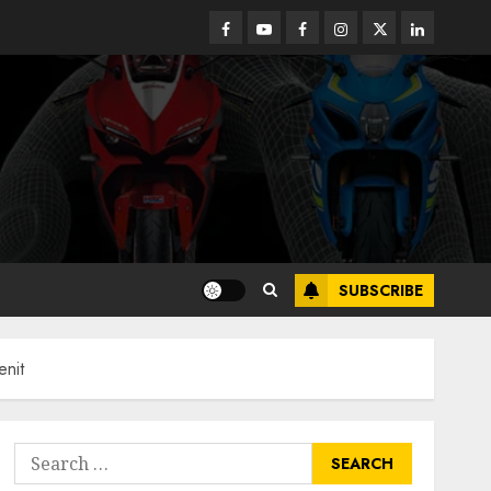
Facebook
Youtube
Facebook
Instagram
Twitter
linkedin
SUBSCRIBE
enit
Search
for: