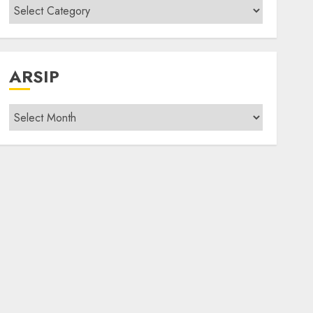
Kategori
modif
ARSIP
Arsip