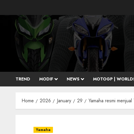
Skip
to
content
TREND
MODIF
NEWS
MOTOGP | WORLD
Home
2026
January
29
Yamaha resmi menjual 
Yamaha