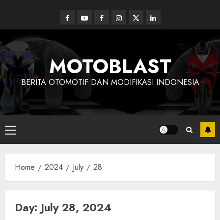
Skip
to
Facebook
Youtube
Facebook
Instagram
Twitter
linkedin
content
MOTOBLAST
BERITA OTOMOTIF DAN MODIFIKASI INDONESIA
Primary
Menu
Home
2024
July
28
Day:
July 28, 2024