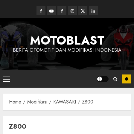
Skip
to
Facebook
Youtube
Facebook
Instagram
Twitter
linkedin
content
MOTOBLAST
BERITA OTOMOTIF DAN MODIFIKASI INDONESIA
Primary
Menu
Home
Modifikasi
KAWASAKI
Z800
Z800