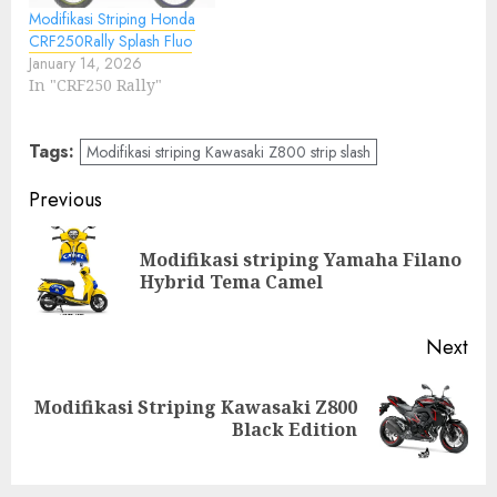
Modifikasi Striping Honda
CRF250Rally Splash Fluo
January 14, 2026
In "CRF250 Rally"
Tags:
Modifikasi striping Kawasaki Z800 strip slash
Post
Previous
navigation
Modifikasi striping Yamaha Filano
Pre
Hybrid Tema Camel
pos
Next
Modifikasi Striping Kawasaki Z800
Next
Black Edition
post: