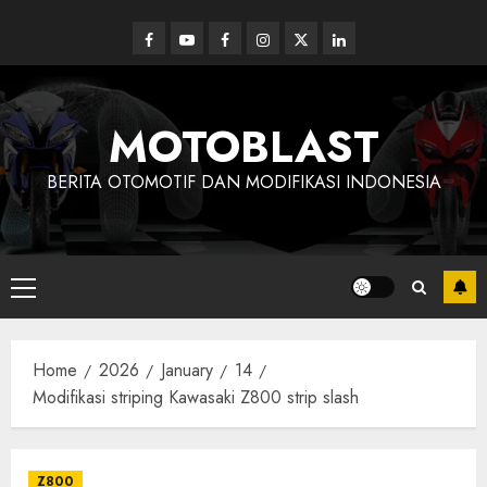
Skip
to
Facebook
Youtube
Facebook
Instagram
Twitter
linkedin
content
MOTOBLAST
BERITA OTOMOTIF DAN MODIFIKASI INDONESIA
Primary
Menu
Home
2026
January
14
Modifikasi striping Kawasaki Z800 strip slash
Z800