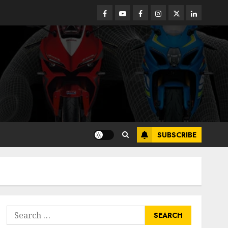
Facebook
Youtube
Facebook
Instagram
Twitter
linkedin
SUBSCRIBE
Search
for: