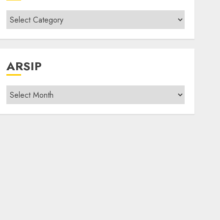
Kategori
modif
ARSIP
Arsip