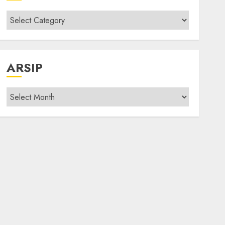
Kategori
modif
ARSIP
Arsip