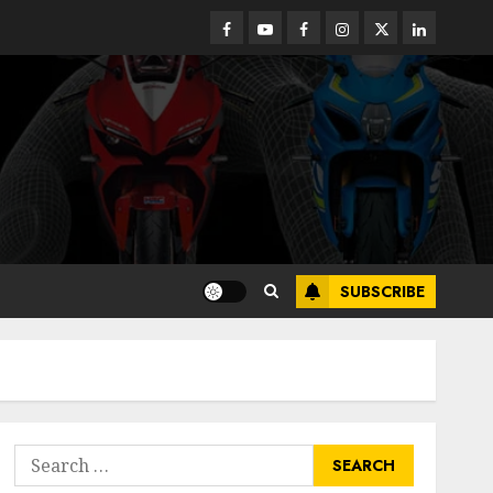
Facebook
Youtube
Facebook
Instagram
Twitter
linkedin
SUBSCRIBE
Search
for: