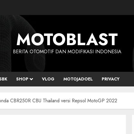
MOTOBLAST
BERITA OTOMOTIF DAN MODIFIKASI INDONESIA
SBK
SHOP
VLOG
MOTOJADOEL
PRIVACY
g Honda CBR250R CBU Thailand versi Repsol MotoGP 2022