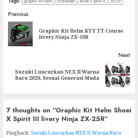
Tags:
graphic kit helm
motoblast
shoei x spirit iii
zx25r
Post
Previous
navigation
Graphic Kit Helm KYT TT Course
Pre
livery Ninja ZX-10R
pos
Next
Suzuki Luncurkan NEX II Warna
Next
Baru 2020, Sesuai Generasi Muda
post:
7 thoughts on “
Graphic Kit Helm Shoei
X Spirit III livery Ninja ZX-25R
”
Pingback:
Suzuki Luncurkan NEX II Warna Baru