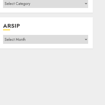
Kategori
modif
ARSIP
Arsip