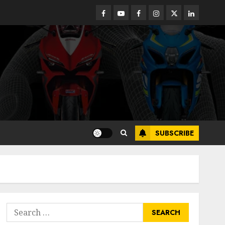
Facebook
Youtube
Facebook
Instagram
Twitter
linkedin
SUBSCRIBE
Search
for: