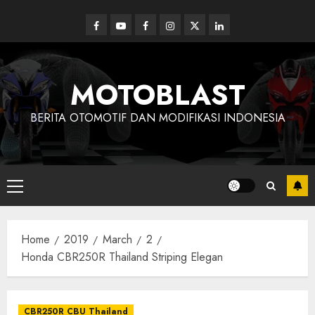
Skip
to
Facebook
Youtube
Facebook
Instagram
Twitter
linkedin
content
MOTOBLAST
BERITA OTOMOTIF DAN MODIFIKASI INDONESIA
Primary
Menu
Home
2019
March
2
Honda CBR250R Thailand Striping Elegan
CBR250R CBU Thailand