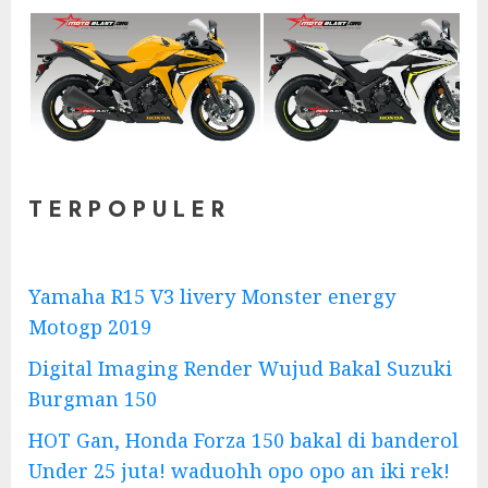
T E R P O P U L E R
Yamaha R15 V3 livery Monster energy
Motogp 2019
Digital Imaging Render Wujud Bakal Suzuki
Burgman 150
HOT Gan, Honda Forza 150 bakal di banderol
Under 25 juta! waduohh opo opo an iki rek!