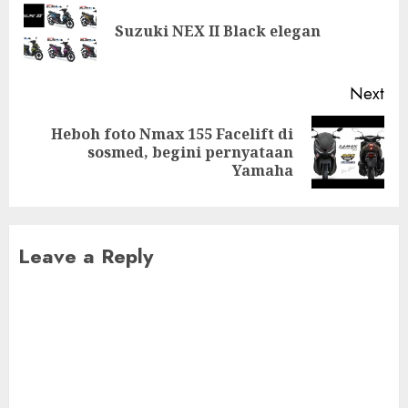
navigation
Pre
Suzuki NEX II Black elegan
pos
Next
Heboh foto Nmax 155 Facelift di
Next
sosmed, begini pernyataan
post:
Yamaha
Leave a Reply