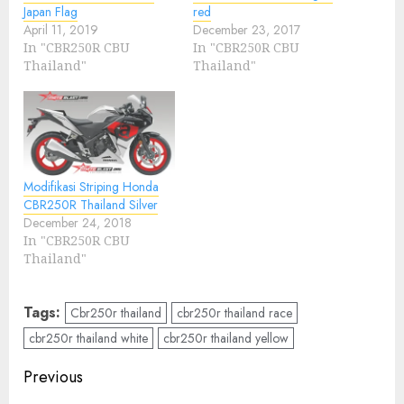
Japan Flag
red
April 11, 2019
December 23, 2017
In "CBR250R CBU
In "CBR250R CBU
Thailand"
Thailand"
Modifikasi Striping Honda
CBR250R Thailand Silver
December 24, 2018
In "CBR250R CBU
Thailand"
Tags:
Cbr250r thailand
cbr250r thailand race
cbr250r thailand white
cbr250r thailand yellow
Post
Previous