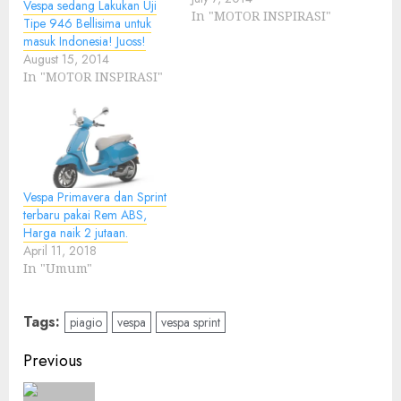
Vespa sedang Lakukan Uji
In "MOTOR INSPIRASI"
Tipe 946 Bellisima untuk
masuk Indonesia! Juoss!
August 15, 2014
In "MOTOR INSPIRASI"
Vespa Primavera dan Sprint
terbaru pakai Rem ABS,
Harga naik 2 jutaan.
April 11, 2018
In "Umum"
Tags:
piagio
vespa
vespa sprint
Post
Previous
navigation