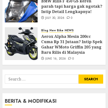
BMW Rilis F 450 GS keren
parah tapi harga gak ngotak?
Intip Detail Lengkapnya!
JULY 30, 2026
0
Blog
New Bike
NEWS
Aerox Alpha Mesin 200cc
Cuma Rp 31 Jutaan? Intip Spek
Gahar WMoto Griffin 205 yang
Baru Rilis di Malaysia
JUNE 16, 2026
0
Search
for:
BERITA & MODIFIKASI