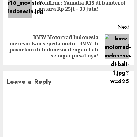
Confirm : Yamaha R15 di banderol
Pre
antara Rp 25jt – 30 juta!
pos
Next
BMW Motorrad Indonesia
meresmikan sepeda motor BMW di
Next
pasarkan di Indonesia dengan bali
post:
sebagai pusat nya!
Leave a Reply