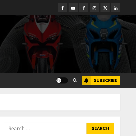
Facebook
Youtube
Facebook
Instagram
Twitter
linkedin
SUBSCRIBE
Search
for: