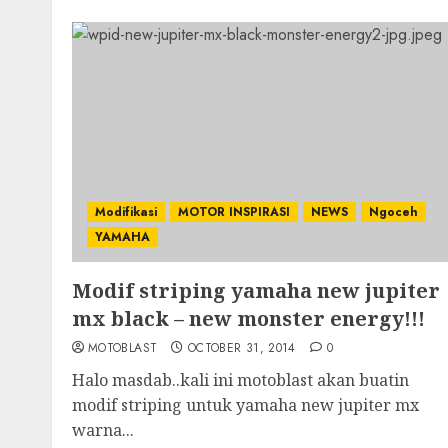
Modifikasi
MOTOR INSPIRASI
NEWS
Ngoceh
YAMAHA
Modif striping yamaha new jupiter
mx black – new monster energy!!!
MOTOBLAST
OCTOBER 31, 2014
0
Halo masdab..kali ini motoblast akan buatin
modif striping untuk yamaha new jupiter mx
warna...