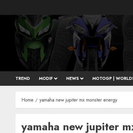
Skip
to
content
TREND
MODIF
NEWS
MOTOGP | WORLD
Home
yamaha new jupiter mx monster energy
yamaha new jupiter m