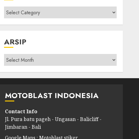
Kategori
modif
ARSIP
Arsip
MOTOBLAST INDONESIA
Contact Info
Jl. Pura batu pageh - Ungasan - Balicliff -
Jimbaran - Bali
Google Maps : Motoblast stiker