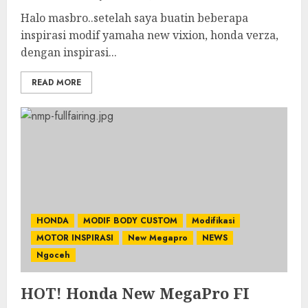
Halo masbro..setelah saya buatin beberapa
inspirasi modif yamaha new vixion, honda verza,
dengan inspirasi...
READ MORE
HONDA
MODIF BODY CUSTOM
Modifikasi
MOTOR INSPIRASI
New Megapro
NEWS
Ngoceh
HOT! Honda New MegaPro FI