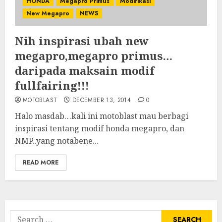
HONDA
Megapro Primus
Modifikasi
New Megapro
NEWS
Nih inspirasi ubah new
megapro,megapro primus…
daripada maksain modif
fullfairing!!!
MOTOBLAST
DECEMBER 13, 2014
0
Halo masdab…kali ini motoblast mau berbagi
inspirasi tentang modif honda megapro, dan
NMP..yang notabene...
READ MORE
Search