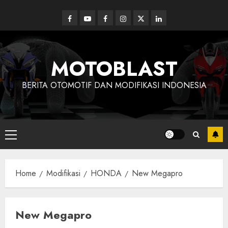
Skip
to
Facebook
Youtube
Facebook
Instagram
Twitter
linkedin
content
MOTOBLAST
BERITA OTOMOTIF DAN MODIFIKASI INDONESIA
Primary
Menu
Home
Modifikasi
HONDA
New Megapro
New Megapro