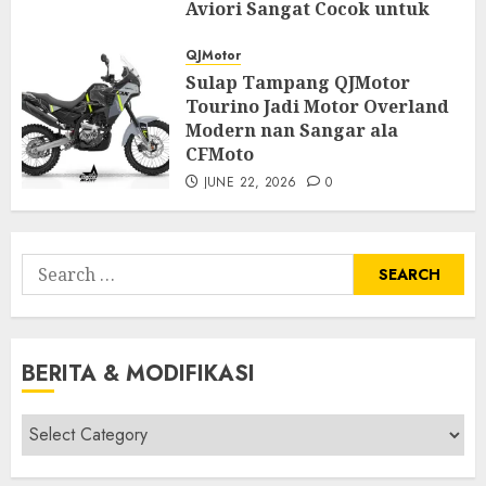
Aviori Sangat Cocok untuk
Motor Adventure dari
Motoblast
QJMotor
Sulap Tampang QJMotor
JUNE 23, 2026
0
Tourino Jadi Motor Overland
Modern nan Sangar ala
CFMoto
JUNE 22, 2026
0
Search
for:
BERITA & MODIFIKASI
Berita
&
Modifikasi