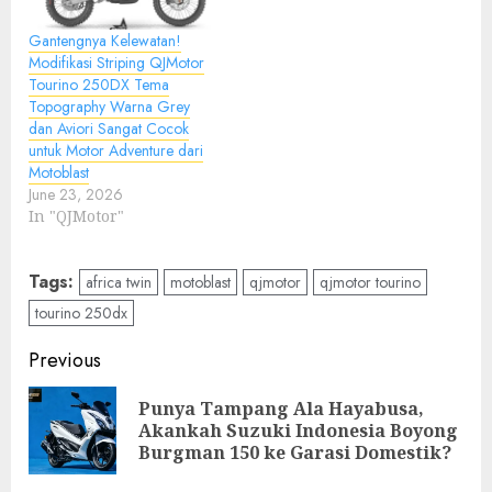
Gantengnya Kelewatan!
Modifikasi Striping QJMotor
Tourino 250DX Tema
Topography Warna Grey
dan Aviori Sangat Cocok
untuk Motor Adventure dari
Motoblast
June 23, 2026
In "QJMotor"
Tags:
africa twin
motoblast
qjmotor
qjmotor tourino
tourino 250dx
Post
Previous
navigation
Punya Tampang Ala Hayabusa,
Pre
Akankah Suzuki Indonesia Boyong
pos
Burgman 150 ke Garasi Domestik?