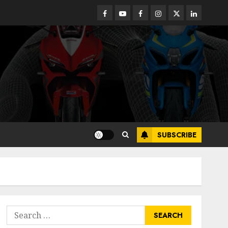
Facebook
Youtube
Facebook
Instagram
Twitter
linkedin
SUBSCRIBE
Search
for: