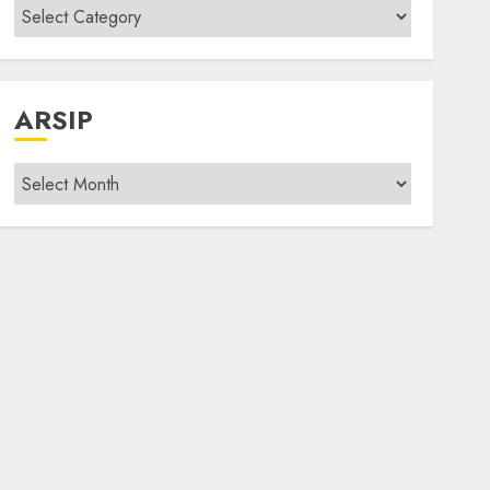
Kategori
modif
ARSIP
Arsip