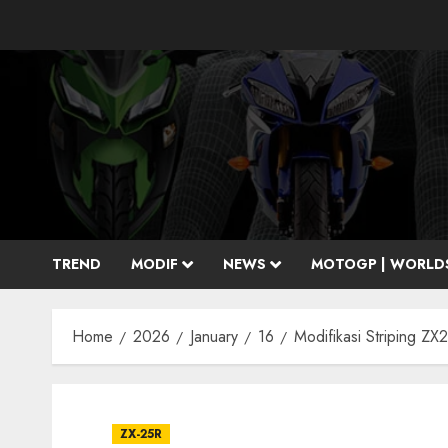
Skip
to
content
TREND
MODIF
NEWS
MOTOGP | WORLD
Home
2026
January
16
Modifikasi Striping Z
ZX-25R