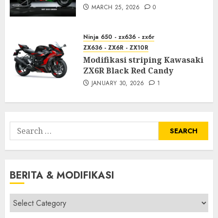
MARCH 25, 2026
0
Ninja 650 - zx636 - zx6r
ZX636 - ZX6R - ZX10R
Modifikasi striping Kawasaki
ZX6R Black Red Candy
JANUARY 30, 2026
1
Search
for:
BERITA & MODIFIKASI
Berita
&