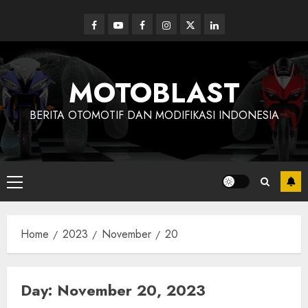
Skip
to
Facebook
Youtube
Facebook
Instagram
Twitter
linkedin
content
MOTOBLAST
BERITA OTOMOTIF DAN MODIFIKASI INDONESIA
Primary
Menu
Home
2023
November
20
Day:
November 20, 2023