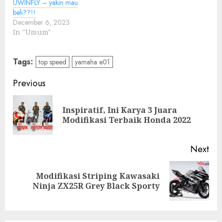
UWINFLY – yakin mau
beli??!!
December 6, 2023
In "Umum"
Tags:
top speed
yamaha e01
Post
Previous
navigation
Inspiratif, Ini Karya 3 Juara
Pre
Modifikasi Terbaik Honda 2022
pos
Next
Modifikasi Striping Kawasaki
Next
Ninja ZX25R Grey Black Sporty
post: