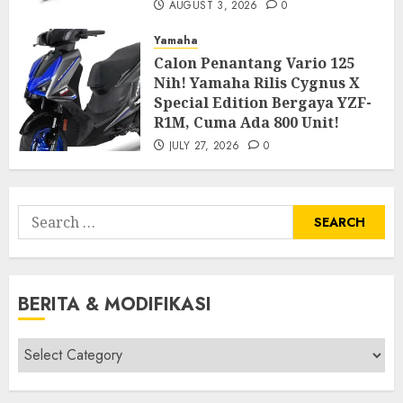
AUGUST 3, 2026
0
Yamaha
Calon Penantang Vario 125
Nih! Yamaha Rilis Cygnus X
Special Edition Bergaya YZF-
R1M, Cuma Ada 800 Unit!
JULY 27, 2026
0
Search
for:
BERITA & MODIFIKASI
Berita
&
Modifikasi