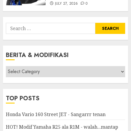
JULY 27, 2026
0
Search
for:
BERITA & MODIFIKASI
Berita
&
Modifikasi
TOP POSTS
Honda Vario 160 Street JET - Sangarrr tenan
HOT! Modif Yamaha R25 ala R1M - walah...mantap