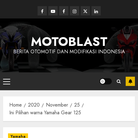
Skip
to
Facebook
Youtube
Facebook
Instagram
Twitter
linkedin
content
MOTOBLAST
BERITA OTOMOTIF DAN MODIFIKASI INDONESIA
Primary
Menu
Home
2020
November
25
Ini Pilihan warna Yamaha Gear 125
Yamaha