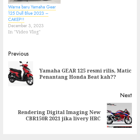
Warna baru Yamaha Gear
125 Dull Blue 2023 –
CAKEP!!
December 3, 2023
In "Video Vlog"
Post
Previous
navigation
Yamaha GEAR 125 resmi rilis, Matic
Pre
Penantang Honda Beat kah??
pos
Next
Rendering Digital Imaging New
Next
CBR150R 2021 jika livery HRC
post: