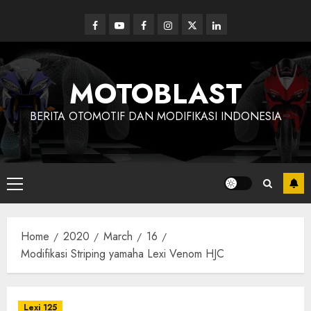
Skip
to
Facebook
Youtube
Facebook
Instagram
Twitter
linkedin
content
MOTOBLAST
BERITA OTOMOTIF DAN MODIFIKASI INDONESIA
Primary
Menu
Home
2020
March
16
Modifikasi Striping yamaha Lexi Venom HJC
Lexi 125