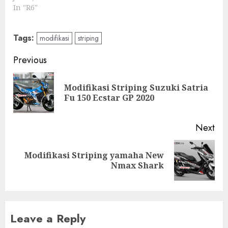
In "R6"
Tags:
modifikasi
striping
Post
Previous
navigation
Modifikasi Striping Suzuki Satria
Pre
Fu 150 Ecstar GP 2020
pos
Next
Modifikasi Striping yamaha New
Next
Nmax Shark
post:
Leave a Reply