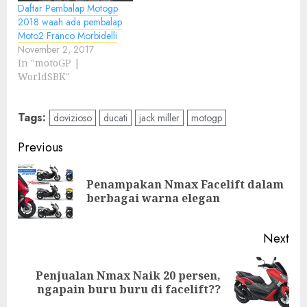
Daftar Pembalap Motogp
2018 waah ada pembalap
Moto2 Franco Morbidelli
November 2, 2017
In "motoGP |
WorldSBK"
Tags:
dovizioso
ducati
jack miller
motogp
Post
Previous
navigation
Penampakan Nmax Facelift dalam
Pre
berbagai warna elegan
pos
Next
Penjualan Nmax Naik 20 persen,
Next
ngapain buru buru di facelift??
post: