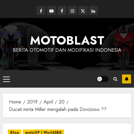
Skip
to
Facebook
Youtube
Facebook
Instagram
Twitter
linkedin
content
MOTOBLAST
BERITA OTOMOTIF DAN MODIFIKASI INDONESIA
Primary
Menu
Home
2019
April
20
Ducati minta Miller mengalah pada Dovizioso ??
Blog
motoGP | WorldSBK