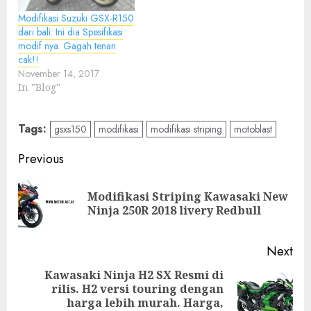
Modifikasi Suzuki GSX-R150
dari bali. Ini dia Spesifikasi
modif nya. Gagah tenan
cak!!
November 14, 2017
In "Blog"
Tags:
gsxs150
modifikasi
modifikasi striping
motoblast
Post
Previous
navigation
Modifikasi Striping Kawasaki New
Pre
Ninja 250R 2018 livery Redbull
pos
Next
Kawasaki Ninja H2 SX Resmi di
rilis. H2 versi touring dengan
Next
harga lebih murah. Harga,
post: