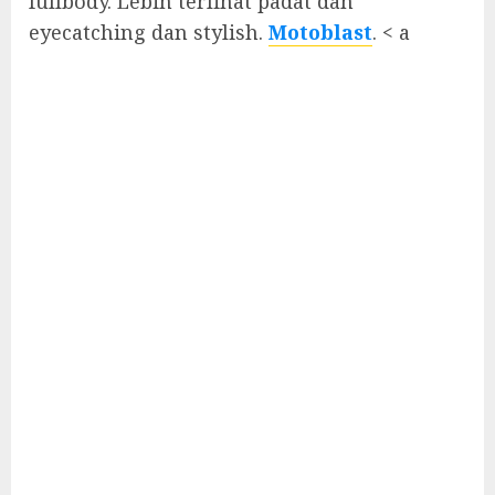
fullbody. Lebih terlihat padat dan
eyecatching dan stylish.
Motoblast
. < a