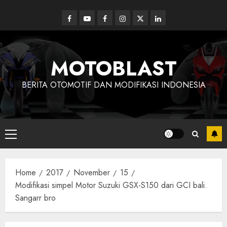
Skip
to
Facebook
Youtube
Facebook
Instagram
Twitter
linkedin
content
MOTOBLAST
BERITA OTOMOTIF DAN MODIFIKASI INDONESIA
Primary
Menu
Home
2017
November
15
Modifikasi simpel Motor Suzuki GSX-S150 dari GCI bali.
Sangarr bro