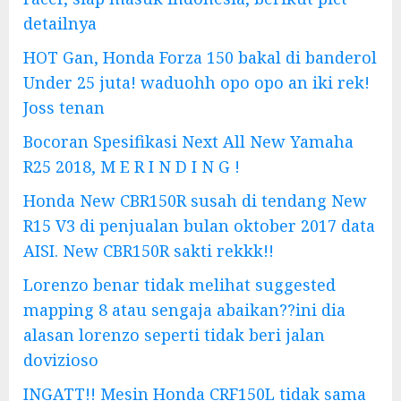
detailnya
HOT Gan, Honda Forza 150 bakal di banderol
Under 25 juta! waduohh opo opo an iki rek!
Joss tenan
Bocoran Spesifikasi Next All New Yamaha
R25 2018, M E R I N D I N G !
Honda New CBR150R susah di tendang New
R15 V3 di penjualan bulan oktober 2017 data
AISI. New CBR150R sakti rekkk!!
Lorenzo benar tidak melihat suggested
mapping 8 atau sengaja abaikan??ini dia
alasan lorenzo seperti tidak beri jalan
dovizioso
INGATT!! Mesin Honda CRF150L tidak sama