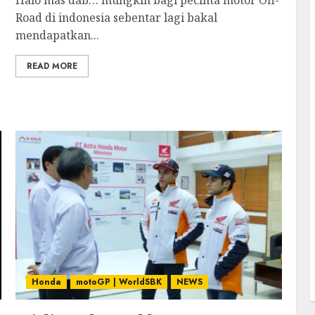
Halo mas dab… mungkin bagi pecinta motor Off-
Road di indonesia sebentar lagi bakal
mendapatkan...
READ MORE
Honda
motoGP | WorldSBK
NEWS