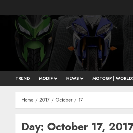
Skip
to
content
TREND
MODIF
NEWS
MOTOGP | WORLD
Home
2017
October
17
Day:
October 17, 201