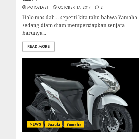
MOTOBLAST
OCTOBER 17, 2017
2
Halo mas dab… seperti kita tahu bahwa Yamaha
sedang diam diam mempersiapkan senjata
barunya...
READ MORE
NEWS
Suzuki
Yamaha