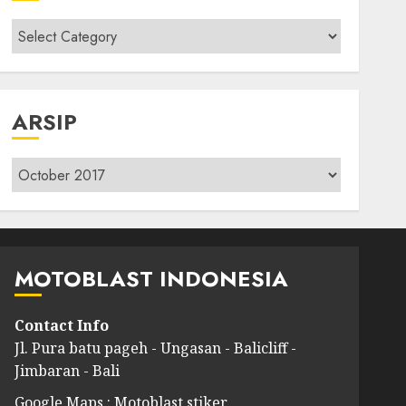
Kategori
modif
ARSIP
Arsip
MOTOBLAST INDONESIA
Contact Info
Jl. Pura batu pageh - Ungasan - Balicliff -
Jimbaran - Bali
Google Maps : Motoblast stiker