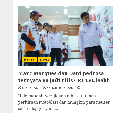
Honda
NEWS
Marc Marques dan Dani pedrosa
ternyata ga jadi rilis CRF150..laahh
MOTOBLAST
OCTOBER 17, 2017
0
Halo masdab..wes jiaann mblesett tenan
perkiraan motoblast dan mungkin para netizen
serta blogger yang...