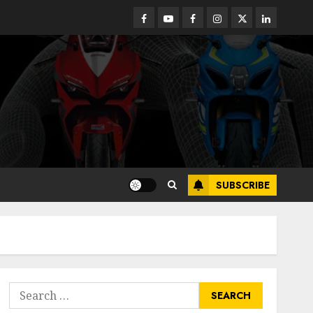
Facebook
Youtube
Facebook
Instagram
Twitter
linkedin
SUBSCRIBE
Search
for: