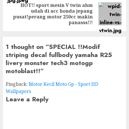
HOT!! sport mesin V twin ahm
udah di acc honda jepang
Next
pusat!perang motor 250cc makin
post:
panasss!!!
1 thought on “
SPECIAL !!Modif
striping decal fullbody yamaha R25
livery monster tech3 motogp
motoblast!!
”
Pingback:
Motor Kecil Moto Gp - Sport HD
Wallpapers
Leave a Reply