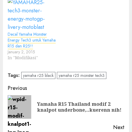
Decal Yamaha Monster
Energy Tech3 untuk Yamaha
R15 dan R25!!
January 2, 2015
In "Modifikasi"
Tags:
yamaha r25 black
yamaha r25 monster tech3
Post
Previous
navigation
Yamaha R15 Thailand modif 2
Pre
knalpot underbone,..kuerenn nih!
pos
Next