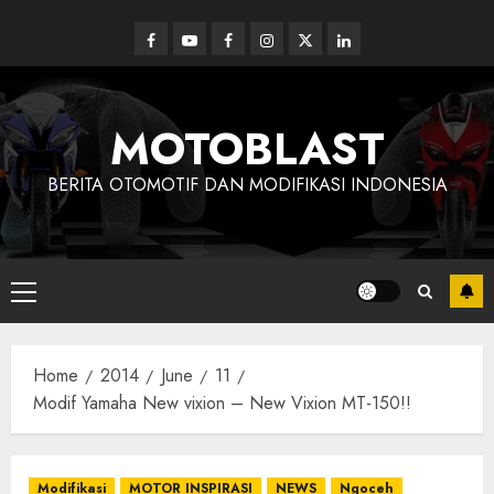
Skip
to
Facebook
Youtube
Facebook
Instagram
Twitter
linkedin
content
MOTOBLAST
BERITA OTOMOTIF DAN MODIFIKASI INDONESIA
Primary
Menu
Home
2014
June
11
Modif Yamaha New vixion – New Vixion MT-150!!
Modifikasi
MOTOR INSPIRASI
NEWS
Ngoceh