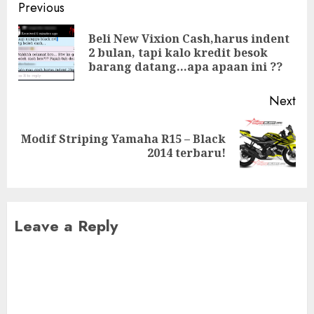
Post
Previous
navigation
Beli New Vixion Cash,harus indent
Pre
2 bulan, tapi kalo kredit besok
pos
barang datang…apa apaan ini ??
Next
Modif Striping Yamaha R15 – Black
Next
2014 terbaru!
post:
Leave a Reply