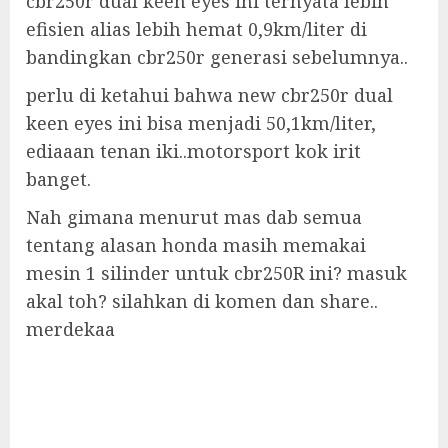
cbr250r dual keen eyes ini ternyata lebih
efisien alias lebih hemat 0,9km/liter di
bandingkan cbr250r generasi sebelumnya..
perlu di ketahui bahwa new cbr250r dual
keen eyes ini bisa menjadi 50,1km/liter,
ediaaan tenan iki..motorsport kok irit
banget.
Nah gimana menurut mas dab semua
tentang alasan honda masih memakai
mesin 1 silinder untuk cbr250R ini? masuk
akal toh? silahkan di komen dan share..
merdekaa