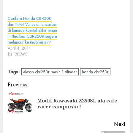
awal kemunculan
cbr250r banyak yang
mengira bisa
Confirm Honda CBR300
membekuk ninja 250
dan NM4 Vultus di luncurkan
karbu. Oke klo ninja
di kanada kuartal akhir tahun
250karbu saat itu mash
ini!Indikasi CBR250R segera
belum ada
meluncur ke indonesia??
ubahan.banyak yang
April 4, 2014
bilang ninja 250karbu…
In "NEWS"
Tags:
alasan cbr250r masih 1 silinder
honda cbr250r
Post
Previous
navigation
Modif Kawasaki Z250SL ala cafe
Pre
racer campuran!!
pos
Next