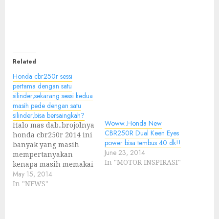
Related
Honda cbr250r sessi
pertama dengan satu
silinder,sekarang sessi kedua
masih pede dengan satu
silinder,bisa bersaingkah?
Woww..Honda New
Halo mas dab..brojolnya
CBR250R Dual Keen Eyes
honda cbr250r 2014 ini
power bisa tembus 40 dk!!
banyak yang masih
June 23, 2014
mempertanyakan
In "MOTOR INSPIRASI"
kenapa masih memakai
mesin 1silinder
May 15, 2014
sedangkan
In "NEWS"
kompetitornya udah 2
silinder, bisa
bersaingkah?? Kita tau